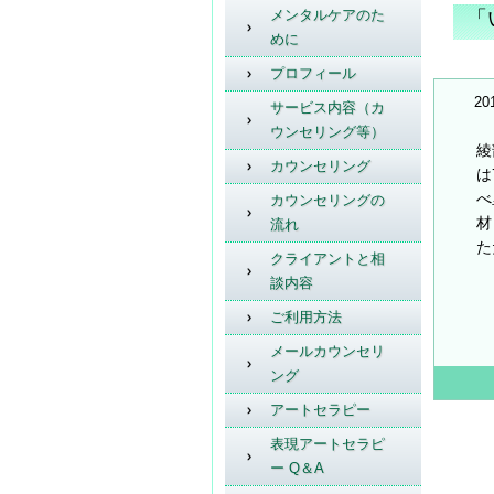
メンタルケアのた
「
めに
プロフィール
20
サービス内容（カ
ウンセリング等）
綾
カウンセリング
は
べ
カウンセリングの
材
流れ
た
クライアントと相
談内容
ご利用方法
メールカウンセリ
ング
アートセラピー
表現アートセラピ
ー Q＆A