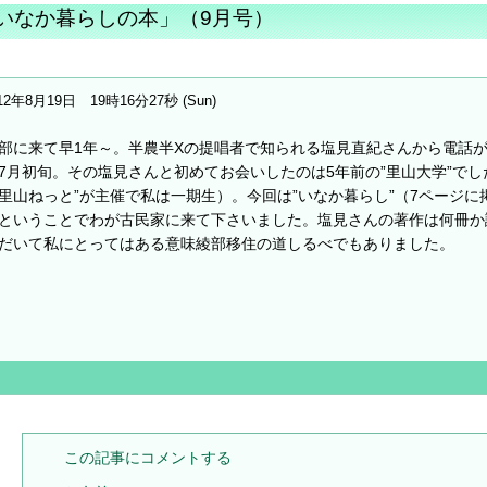
いなか暮らしの本」（9月号）
12年8月19日 19時16分27秒 (Sun)
部に来て早1年～。半農半Xの提唱者で知られる塩見直紀さんから電話
7月初旬。その塩見さんと初めてお会いしたのは5年前の”里山大学”でし
里山ねっと”が主催で私は一期生）。今回は”いなか暮らし”（7ページに
ということでわが古民家に来て下さいました。塩見さんの著作は何冊か
だいて私にとってはある意味綾部移住の道しるべでもありました。
この記事にコメントする