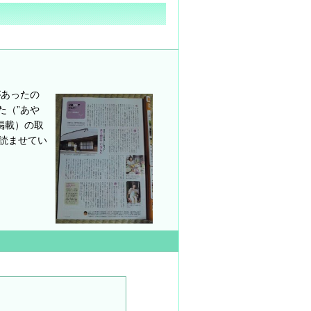
があったの
た（”あや
掲載）の取
読ませてい