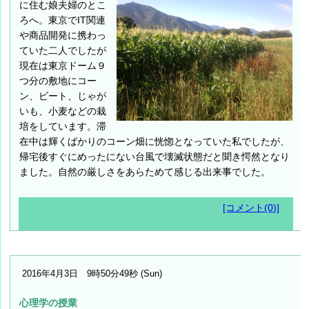
に住む娘夫婦のとこ
ろへ。東京でIT関連
や商品開発に携わっ
ていた二人でしたが
現在は東京ドーム９
つ分の敷地にコー
ン、ビート、じゃが
いも、小麦などの栽
培をしています。滞
在中は輝くばかりのコーン畑に恍惚となっていた私でしたが、
帰宅後すぐにめったにない台風で壊滅状態だと聞き愕然となり
ました。自然の厳しさをあらためて感じる出来事でした。
[コメント(0)]
2016年4月3日 9時50分49秒 (Sun)
心理学の授業