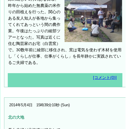
昨年から始めた無農薬の米作
りの田植えを行った。関心の
ある友人知人が各地から集っ
てくれてあっという間の農作
業。午後はたっぷりの綾部ツ
アーとなった。写真は近くに
住む陶芸家のお宅（白雲窯）
で。30数年前に綾部に移住され、窯は電気を使わず木材を使用
し「くらしが仕事、仕事がくらし」を長年静かに実践されてい
るご夫婦である。
[コメント(0)]
2014年5月4日 15時39分10秒 (Sun)
北の大地