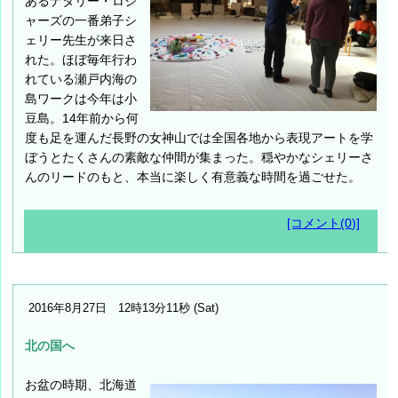
あるナタリー・ロジ
ャーズの一番弟子シ
ェリー先生が来日さ
れた。ほぼ毎年行わ
れている瀬戸内海の
島ワークは今年は小
豆島。14年前から何
度も足を運んだ長野の女神山では全国各地から表現アートを学
ぼうとたくさんの素敵な仲間が集まった。穏やかなシェリーさ
んのリードのもと、本当に楽しく有意義な時間を過ごせた。
[コメント(0)]
2016年8月27日 12時13分11秒 (Sat)
北の国へ
お盆の時期、北海道