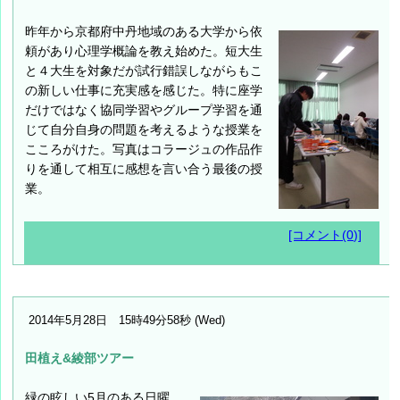
昨年から京都府中丹地域のある大学から依
頼があり心理学概論を教え始めた。短大生
と４大生を対象だが試行錯誤しながらもこ
の新しい仕事に充実感を感じた。特に座学
だけではなく協同学習やグループ学習を通
じて自分自身の問題を考えるような授業を
こころがけた。写真はコラージュの作品作
りを通して相互に感想を言い合う最後の授
業。
[コメント(0)]
2014年5月28日 15時49分58秒 (Wed)
田植え&綾部ツアー
緑の眩しい5月のある日曜、