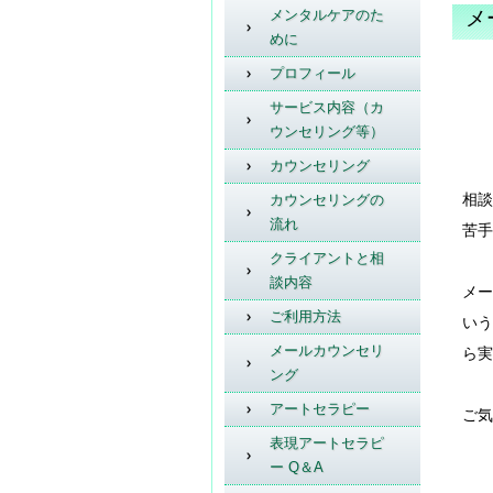
メンタルケアのた
メ
めに
プロフィール
サービス内容（カ
ウンセリング等）
カウンセリング
相談
カウンセリングの
流れ
苦手
クライアントと相
談内容
メー
ご利用方法
いう
メールカウンセリ
ら実
ング
アートセラピー
ご気
表現アートセラピ
ー Q＆A