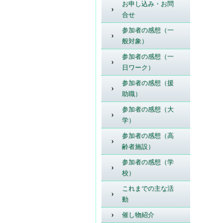
お申し込み・お問
合せ
参加者の感想（一
ア
般対象）
参加者の感想（一
日ワーク）
参加者の感想（援
下
助職）
メ
参加者の感想（大
学）
ゆ
参加者の感想（高
齢者施設）
参加者の感想（学
校）
これまでの主な活
動
催し物紹介