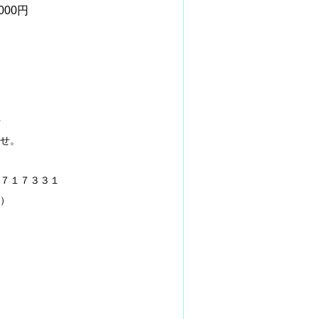
00円
を
せ。
１７３３１
）