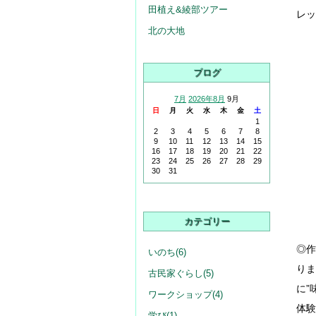
田植え&綾部ツアー
レッ
北の大地
ブログ
7月
2026年8月
9月
日
月
火
水
木
金
土
1
2
3
4
5
6
7
8
9
10
11
12
13
14
15
16
17
18
19
20
21
22
23
24
25
26
27
28
29
30
31
カテゴリー
◎作
いのち(6)
りま
古民家ぐらし(5)
に”
ワークショップ(4)
体験
学び(1)