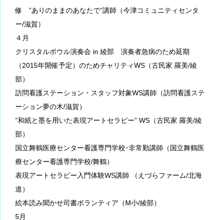
修 ”ありのままのあなたで”講師（今津コミュニティセンタ
ー/滋賀）
４月
クリスタルボウル演奏会 in 綾部 演奏者急病のため延期
（2015年開催予定）のためチャリティWS（古民家 羅美/綾
部）
訪問看護ステーション・スタッフ対象WS講師（訪問看護ステ
ーション夢の木/滋賀）
”和紙と墨を用いた表現アートセラピー” WS（古民家 羅美/綾
部）
国立舞鶴医療センター看護専門学校･非常勤講師（国立舞鶴医
療センター看護専門学校/舞鶴）
表現アートセラピー入門体験WS講師 （えづらファーム/北海
道）
絵本読み聞かせ司書ボランティア（M小/綾部）
5月