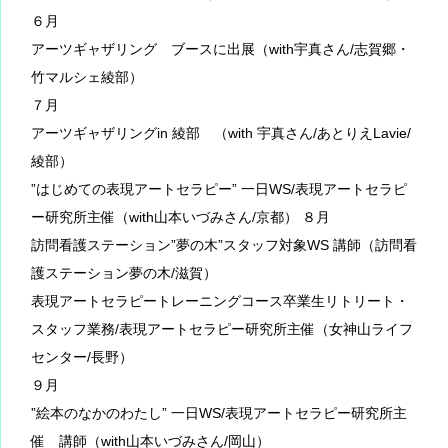
６月
アーツギャザリング ブースに出展（with宇真さん/志賀郷・
竹マルシェ綾部）
７月
アーツギャザリングin 綾部 （with 宇真さん/あとりえLavie/
綾部）
”はじめての表現アートセラピー” 一日WS/表現アートセラピ
ー研究所主催（with山本いづみさん/京都） ８月
訪問看護ステーション”夢の木”スタッフ対象WS 講師（訪問看
護ステーション夢の木/滋賀）
表現アートセラピートレーニングコース卒業生リトリート・
スタッフ業務/表現アートセラピー研究所主催（女神山ライフ
センター/長野）
９月
”絵本のなかのわたし” 一日WS/表現アートセラピー研究所主
催 講師（with山本いづみさん/岡山）