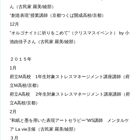
ん（古民家 羅美/綾部）
”創造表現”授業講師（京都つくば開成高校/京都）
12月
”オルゴナイトに祈りをこめて”（クリスマスイベント） by 小
池由佳子さん（古民家 羅美/綾部）
２０１５年
1月
府立M高校 1年生対象ストレスマネージメント講座講師（府
立M高校/京都）
府立A高校 2年生対象ストレスマネージメント講座講師（府
立A高校/京都）
2月
”和紙と墨を用いた表現アートセラピー”WS講師 メンタルケ
ア La vie主催（古民家 羅美/綾部）
３月