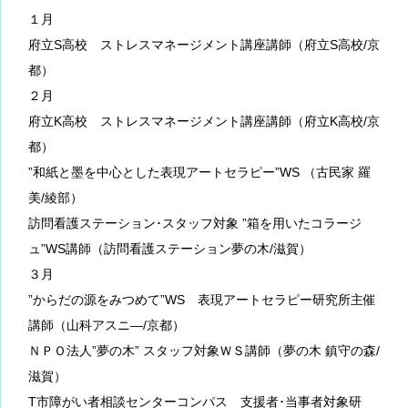
１月
府立S高校 ストレスマネージメント講座講師（府立S高校/京
都）
２月
府立K高校 ストレスマネージメント講座講師（府立K高校/京
都）
”和紙と墨を中心とした表現アートセラピー”WS （古民家 羅
美/綾部）
訪問看護ステーション･スタッフ対象 ”箱を用いたコラージ
ュ”WS講師（訪問看護ステーション夢の木/滋賀）
３月
”からだの源をみつめて”WS 表現アートセラピー研究所主催
講師（山科アスニ―/京都）
ＮＰＯ法人”夢の木” スタッフ対象ＷＳ講師（夢の木 鎮守の森/
滋賀）
T市障がい者相談センターコンパス 支援者･当事者対象研