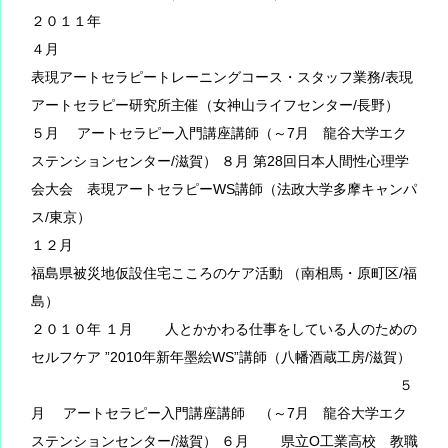
２０１１年
４月
表現アートセラピートレーニングコース・スタッフ業務/表現
アートセラピー研究所主催（女神山ライフセンター/長野）
５月 アートセラピー入門講座講師（～7月 龍谷大学エク
ステンションセンター/滋賀） ８月 第28回日本人間性心理学
会大会 表現アートセラピーWS講師（法政大学多摩キャンパ
ス/東京）
１２月
福島県被災地仮設住宅こころのケア活動 （南相馬・原町区/福
島）
２０１０年 １月 人とかかわる仕事をしている人のための
セルフケア ”2010年新年墨絵WS”講師（八幡酒蔵工房/滋賀）
５
月 アートセラピー入門講座講師 （～7月 龍谷大学エク
ステンションセンター/滋賀） ６月 県立O工業高校 教職