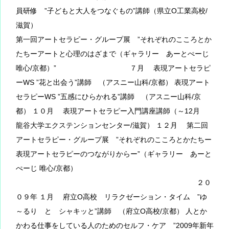
員研修 ”子どもと大人をつなぐもの”講師（県立O工業高校/
滋賀）
第一回アートセラピー・グループ展 ”それぞれのこころとか
たちーアートと心理のはざまで（ギャラリー あーとぺーじ
唯心/京都）” ７月 表現アートセラピ
ーWS ”花と出会う”講師 （アスニー山科/京都） 表現アート
セラピーWS ”五感にひらかれる”講師 （アスニー山科/京
都） １０月 表現アートセラピー入門講座講師（～12月
龍谷大学エクステンションセンター/滋賀） １２月 第二回
アートセラピー・グループ展 ”それぞれのこころとかたちー
表現アートセラピーのつながりからー”（ギャラリー あーと
ぺーじ 唯心/京都）
２０
０９年 １月 府立O高校 リラクゼーション・タイム ”ゆ
～るり と シャキッと”講師 （府立O高校/京都） 人とか
かわる仕事をしている人のためのセルフ・ケア ”2009年新年