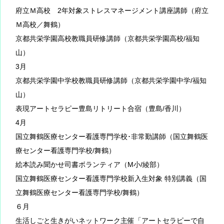
府立Ｍ高校 2年対象ストレスマネージメント講座講師（府立
Ｍ高校／舞鶴）
京都共栄学園高校教職員研修講師（京都共栄学園高校/福知
山）
3月
京都共栄学園中学校教職員研修講師（京都共栄学園中学/福知
山）
表現アートセラピー豊島リトリート合宿（豊島/香川）
4月
国立舞鶴医療センター看護専門学校･非常勤講師（国立舞鶴医
療センター看護専門学校/舞鶴）
絵本読み聞かせ司書ボランティア（M小/綾部）
国立舞鶴医療センター看護専門学校新入生対象 特別講義（国
立舞鶴医療センター看護専門学校/舞鶴）
６月
生活しごと生きがいネットワーク主催「アートセラピーで自