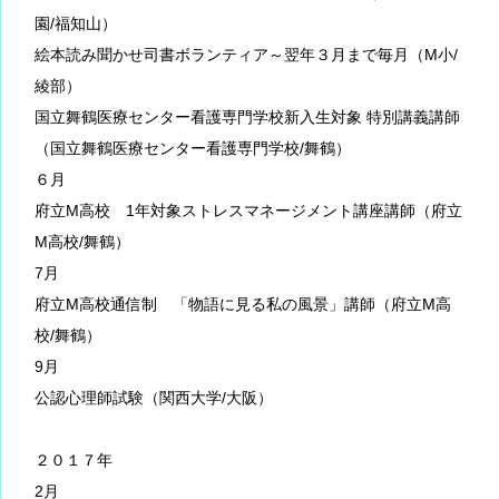
園/福知山）
絵本読み聞かせ司書ボランティア～翌年３月まで毎月（M小/
綾部）
国立舞鶴医療センター看護専門学校新入生対象 特別講義講師
（国立舞鶴医療センター看護専門学校/舞鶴）
６月
府立M高校 1年対象ストレスマネージメント講座講師（府立
M高校/舞鶴）
7月
府立M高校通信制 「物語に見る私の風景」講師（府立M高
校/舞鶴）
9月
公認心理師試験（関西大学/大阪）
２０１７年
2月