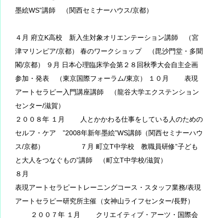
墨絵WS”講師 （関西セミナーハウス/京都）
４月 府立K高校 新入生対象オリエンテーション講師 （宮
津マリンピア/京都） 春のワークショップ （毘沙門堂・多聞
閣/京都） ９月 日本心理臨床学会第２８回秋季大会自主企画
参加・発表 （東京国際フォーラム/東京） １０月 表現
アートセラピー入門講座講師 （龍谷大学エクステンション
センター/滋賀）
２００８年 １月 人とかかわる仕事をしている人のための
セルフ・ケア ”2008年新年墨絵”WS講師（関西セミナーハウ
ス/京都） ７月 町立T中学校 教職員研修”子ども
と大人をつなぐもの”講師 （町立T中学校/滋賀）
８月
表現アートセラピートレーニングコース・スタッフ業務/表現
アートセラピー研究所主催（女神山ライフセンター/長野）
２００７年 １月 クリエイティブ・アーツ・国際会