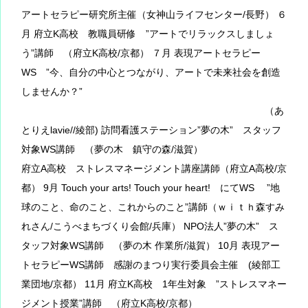
アートセラピー研究所主催（女神山ライフセンター/長野） ６
月 府立K高校 教職員研修 ”アートでリラックスしましょ
う”講師 （府立K高校/京都） ７月 表現アートセラピー
WS ”今、自分の中心とつながり、アートで未来社会を創造
しませんか？”
（あ
とりえlavie//綾部) 訪問看護ステーション”夢の木” スタッフ
対象WS講師 （夢の木 鎮守の森/滋賀）
府立A高校 ストレスマネージメント講座講師（府立A高校/京
都） 9月 Touch your arts! Touch your heart! にてWS ”地
球のこと、命のこと、これからのこと”講師（ｗｉｔｈ森すみ
れさん/こうべまちづくり会館/兵庫） NPO法人”夢の木” ス
タッフ対象WS講師 （夢の木 作業所/滋賀） 10月 表現アー
トセラピーWS講師 感謝のまつり実行委員会主催 (綾部工
業団地/京都） 11月 府立K高校 1年生対象 ”ストレスマネー
ジメント授業”講師 （府立K高校/京都）