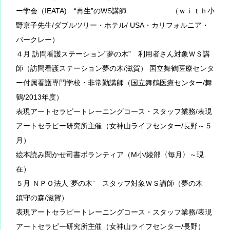
ー学会（IEATA) “再生”のWS講師 （ｗｉｔｈ小
野京子先生/ダブルツリー・ホテル/ USA・カリフォルニア・
バークレー）
４月 訪問看護ステーション”夢の木” 利用者さん対象ＷＳ講
師（訪問看護ステーション夢の木/滋賀） 国立舞鶴医療センタ
ー付属看護専門学校・非常勤講師（国立舞鶴医療センター/舞
鶴/2013年度）
表現アートセラピートレーニングコース・スタッフ業務/表現
アートセラピー研究所主催（女神山ライフセンター/長野～５
月）
絵本読み聞かせ司書ボランティア（M小/綾部〈毎月〉～現
在）
５月 ＮＰＯ法人”夢の木” スタッフ対象ＷＳ講師（夢の木
鎮守の森/滋賀）
表現アートセラピートレーニングコース・スタッフ業務/表現
アートセラピー研究所主催（女神山ライフセンター/長野）