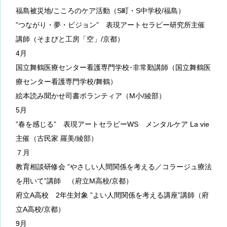
福島被災地/こころのケア活動（S町・S中学校/福島）
”つながり・夢・ビジョン” 表現アートセラピー研究所主催
講師（そまびと工房「空」/京都）
4月
国立舞鶴医療センター看護専門学校･非常勤講師（国立舞鶴医
療センター看護専門学校/舞鶴）
絵本読み聞かせ司書ボランティア（M小/綾部）
5月
”春を感じる” 表現アートセラピーWS メンタルケア La vie
主催（古民家 羅美/綾部）
７月
教育相談研修会 ”やさしい人間関係を考える／コラージュ療法
を用いて”講師 （府立M高校/京都）
府立A高校 2年生対象 ”よい人間関係を考える講座”講師（府
立A高校/京都）
9月