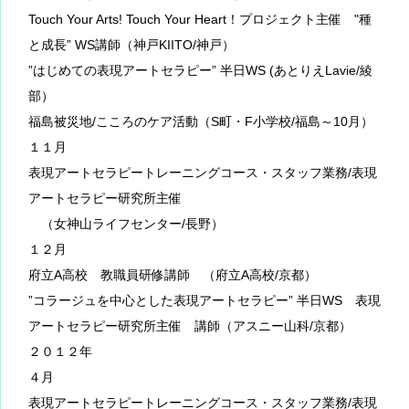
Touch Your Arts! Touch Your Heart！プロジェクト主催 "種
と成長” WS講師（神戸KIITO/神戸）
”はじめての表現アートセラピー” 半日WS (あとりえLavie/綾
部）
福島被災地/こころのケア活動（S町・F小学校/福島～10月）
１１月
表現アートセラピートレーニングコース・スタッフ業務/表現
アートセラピー研究所主催
（女神山ライフセンター/長野）
１２月
府立A高校 教職員研修講師 （府立A高校/京都）
”コラージュを中心とした表現アートセラピー” 半日WS 表現
アートセラピー研究所主催 講師（アスニー山科/京都）
２０１２年
４月
表現アートセラピートレーニングコース・スタッフ業務/表現