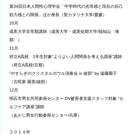
第34回日本人間性心理学会「中学時代の劣等感と現在の自己
効力感との関係」ほか座長（聖カタリナ大学/愛媛）
10月
成美大学非常勤講師（成美大学・成美短期大学/福知山〈後
期〉）
11月
府立A高校 1年生対象”よりよい人間関係を考える講座”講師
（府立A高校/京都）
”やすらぎのクリスタルボウル演奏会 in 綾部" by 遠藤園子
（古民家 羅美/綾部）
12月
明石市男女共同参画センター DV被害者支援スタッフ対象 "セ
ルフケア講座”講師
（あかし男女行動参画センター/兵庫）
２０１４年