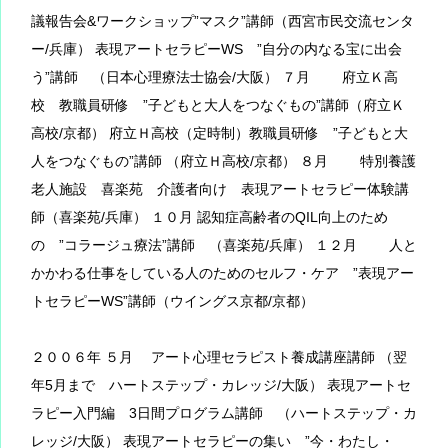
議報告会&ワークショップ”マスク”講師（西宮市民交流センタ
ー/兵庫） 表現アートセラピーWS ”自分の内なる宝に出会
う”講師 （日本心理療法士協会/大阪） ７月 府立Ｋ高
校 教職員研修 ”子どもと大人をつなぐもの”講師（府立Ｋ
高校/京都） 府立Ｈ高校（定時制）教職員研修 ”子どもと大
人をつなぐもの”講師 （府立Ｈ高校/京都） ８月 特別養護
老人施設 喜楽苑 介護者向け 表現アートセラピー体験講
師（喜楽苑/兵庫） １０月 認知症高齢者のQIL向上のため
の ”コラージュ療法”講師 （喜楽苑/兵庫） １２月 人と
かかわる仕事をしている人のためのセルフ・ケア ”表現アー
トセラピーWS”講師（ウイングス京都/京都）
２００６年 ５月 アート心理セラピスト養成講座講師 （翌
年5月まで ハートステップ・カレッジ/大阪） 表現アートセ
ラピー入門編 3日間プログラム講師 （ハートステップ・カ
レッジ/大阪） 表現アートセラピーの集い ”今・わたし・