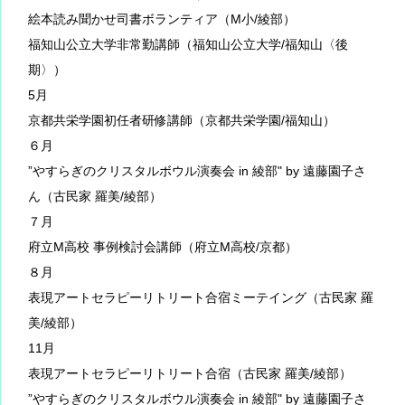
絵本読み聞かせ司書ボランティア（M小/綾部）
福知山公立大学非常勤講師（福知山公立大学/福知山〈後
期〉）
5月
京都共栄学園初任者研修講師（京都共栄学園/福知山）
６月
”やすらぎのクリスタルボウル演奏会 in 綾部" by 遠藤園子さ
ん（古民家 羅美/綾部）
７月
府立M高校 事例検討会講師（府立M高校/京都）
８月
表現アートセラピーリトリート合宿ミーテイング（古民家 羅
美/綾部）
11月
表現アートセラピーリトリート合宿（古民家 羅美/綾部）
”やすらぎのクリスタルボウル演奏会 in 綾部" by 遠藤園子さ