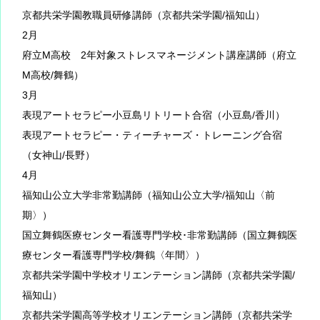
京都共栄学園教職員研修講師（京都共栄学園/福知山）
2月
府立M高校 2年対象ストレスマネージメント講座講師（府立
M高校/舞鶴）
3月
表現アートセラピー小豆島リトリート合宿（小豆島/香川）
表現アートセラピー・ティーチャーズ・トレーニング合宿
（女神山/長野）
4月
福知山公立大学非常勤講師（福知山公立大学/福知山〈前
期〉）
国立舞鶴医療センター看護専門学校･非常勤講師（国立舞鶴医
療センター看護専門学校/舞鶴〈年間〉）
京都共栄学園中学校オリエンテーション講師（京都共栄学園/
福知山）
京都共栄学園高等学校オリエンテーション講師（京都共栄学