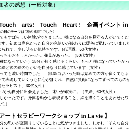
加者の感想（一般対象）
Touch arts! Touch Heart ! 企画イベント i
の日のテーマは ”種の成長” でした〉
とてもすばらしい体験ができました。種になる自分を見守る人がいてく
ます。初めは寒色だった自分の色使いが終わりは暖色に変わっていまし
じられて、少し明るい気持ちです。(心理職、50代女性）
めっちゃおもしろかった。発見があった。（50代女性）
（種になっていた）15分が短く感じるくらい、もっと種になっていたか
の絵と後の絵のちがいを自分なりに感じています（女性）
とっても濃い時間でした！ 部屋にはいった時は始めての方が多くてち
いて表現していくうちに心がほぐれ、自然に笑顔になってずべてのもの
（セラピスト、30代女性）
気づかぬ自分に出会えました。迷いが確実に。（主婦、60代女性）
楽しかったです。身体を動かし表現すること、絵を描くことをあわせたワ
女性）
アートセラピーワークショップ in La vie 】
自分の思いが空回りしていることに気がつきました。しかし「そんな自