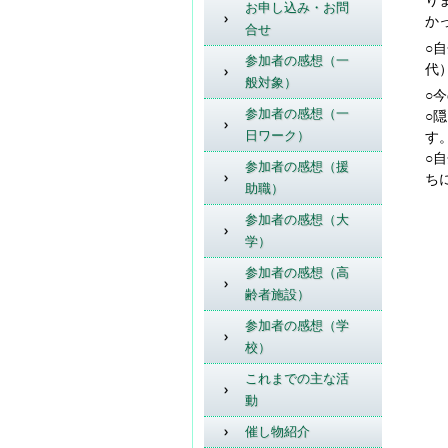
り
お申し込み・お問
か
合せ
○
参加者の感想（一
代
般対象）
○
参加者の感想（一
○
隠
日ワーク）
す
○
自
参加者の感想（援
ち
助職）
参加者の感想（大
学）
参加者の感想（高
齢者施設）
参加者の感想（学
校）
これまでの主な活
動
催し物紹介