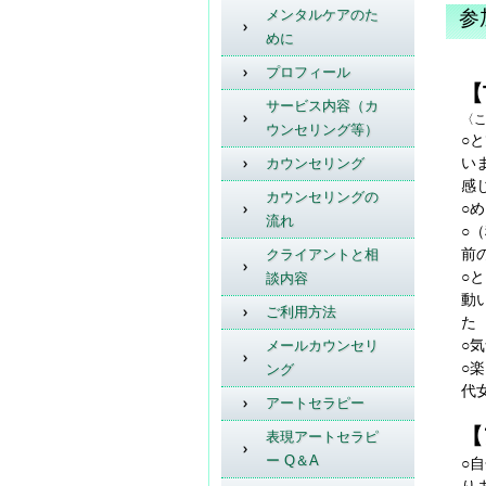
メンタルケアのた
参
めに
プロフィール
【
サービス内容（カ
〈こ
ウンセリング等）
○
い
カウンセリング
感
カウンセリングの
○
流れ
○
前
クライアントと相
○
談内容
動
ご利用方法
た
○
メールカウンセリ
○
ング
代
アートセラピー
【
表現アートセラピ
ー Q＆A
○