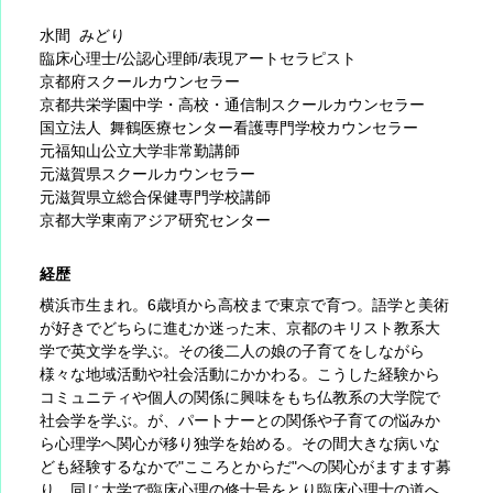
水間 みどり
臨床心理士/公認心理師/表現アートセラピスト
京都府スクールカウンセラー
京都共栄学園中学・高校・通信制スクールカウンセラー
国立法人 舞鶴医療センター看護専門学校カウンセラー
元福知山公立大学非常勤講師
元滋賀県スクールカウンセラー
元滋賀県立総合保健専門学校講師
京都大学東南アジア研究センター
経歴
横浜市生まれ。6歳頃から高校まで東京で育つ。語学と美術
が好きでどちらに進むか迷った末、京都のキリスト教系大
学で英文学を学ぶ。その後二人の娘の子育てをしながら
様々な地域活動や社会活動にかかわる。こうした経験から
コミュニティや個人の関係に興味をもち仏教系の大学院で
社会学を学ぶ。が、パートナーとの関係や子育ての悩みか
ら心理学へ関心が移り独学を始める。その間大きな病いな
ども経験するなかで"こころとからだ"への関心がますます募
り、同じ大学で臨床心理の修士号をとり臨床心理士の道へ