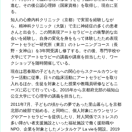
進む。その後公認心理師（国家資格）を取得し、現在に至
る。
知人の心療内科クリニック（京都）で実習を経験しなが
ら、精神科クリニック（大阪）で主に神経症の多くの患者
さんと出会う。この間表現アートセラピーとの衝撃的な出
会いを経験し、自身の変化を身をもって体験したため表現
アートセラピー研究所（東京）のトレーニングコース（長
野・女神山）を3年間受講し修了する。その後、専門学校や
大学にてアートセラピーの講義や講座を担当したり、ワー
クショップを随時開催している。
現在は思春期の子どもたちへの関心からスクールカウンセ
ラー活動に従事。日々の臨床活動にアートセラピーを取り
入れるほか、生徒を対象とした授業や教職員研修などもニ
ーズに応じて行っている。2015年から京都府北部の福知山
公立大学にて心理学の講義を担当した。
2011年7月、子どもの頃からの夢であった里山暮らしを京都
北部の綾部で始める。と同時に、個人対象にカウンセリン
グやアートセラピーを提供したり、対人関係でストレスの
多い障がい者支援施設といった福祉施設で働く援助職や
NPO、企業を対象としたメンタルケア La vieを開設。2019