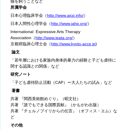
猫を飼うことなど
所属学会
日本心理臨床学会（
http://www.ajcp.info/
）
日本人間性心理学会（
http://www.jahp.org/
）
International Expressive Arts Therapy
Association（
http://www.ieata.org/
）
京都府臨床心理士会（
http://www.kyoto-accp.jp
)
論文
「若年層における家族内身体的暴力の経験と子ども虐待に
関する認識との関係」など
研究ノート
「子ども虐待防止活動（CAP）ー大人たちの試み」など
著書
共著 『関西美術館めぐり』（昭文社）
共著 『誰でもできる国際貢献』（かもがわ出版）
共著 『チェルノブイリからの伝言』（オフィス・エム）な
ど
その他