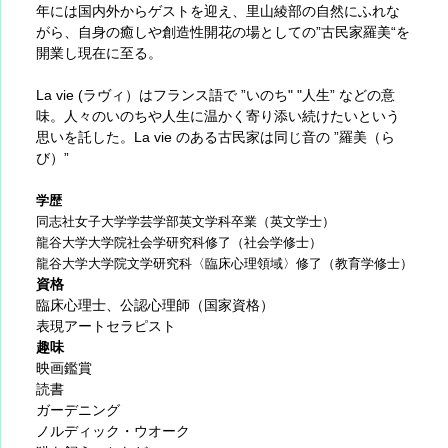
年には国内外からゲストを迎え、里山綾部の自然にふれな
がら、自身の癒しや創造性開花の場としての”古民家羅美“を
開業し現在に至る。
La vie (ラヴィ）はフランス語で ”いのち" "人生” などの意
味。人々のいのちや人生に温かく寄り添い続けたいという
思いを託した。La vie のある古民家は同じ音の ”羅美（ら
び）”
学歴
同志社女子大学学芸学部英文学科卒業（英文学士）
龍谷大学大学院社会学研究科修了（社会学修士）
龍谷大学大学院文学研究科〈臨床心理領域〉修了（教育学修士）
資格
臨床心理士、公認心理師（国家資格）
表現アートセラピスト
趣味
映画鑑賞
読書
ガーデニング
ノルディック・ウオーク