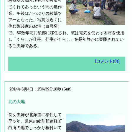
ある友人知人が各地から集っ
てくれてあっという間の農作
業。午後はたっぷりの綾部ツ
アーとなった。写真は近くに
住む陶芸家のお宅（白雲窯）
で。30数年前に綾部に移住され、窯は電気を使わず木材を使用
し「くらしが仕事、仕事がくらし」を長年静かに実践されてい
るご夫婦である。
[コメント(0)]
2014年5月4日 15時39分10秒 (Sun)
北の大地
長女夫婦が北海道に移住して
早５年。道東の紋別郡遠軽町
白滝の地でしっかり根付いて