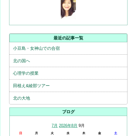
最近の記事一覧
小豆島・女神山での合宿
北の国へ
心理学の授業
田植え&綾部ツアー
北の大地
ブログ
7月
2026年8月
9月
日
月
火
水
木
金
土