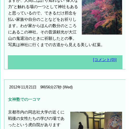
ますが、人間には計り知れない”偉大な
力”と触れる場の一つとして神社もある
と思っているので、できるだけ邪念を
払い家族や自分のことなどをお祈りし
ます。わが家からほんの数分のところ
にあるこの神社。その昔源頼光が大江
山の鬼退治のときに祈願したとの事。
写真は神社に行くまでの古道から見える美しい紅葉。
[コメント(0)]
2012年11月21日 9時56分27秒 (Wed)
女神塾での一コマ
京都市内の同志社大学の近くに
戦後の女性たちの学びの場であ
ったという虎白院があります