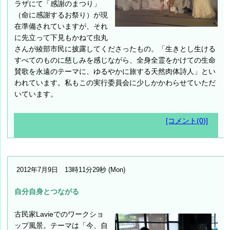
ラザにて「感謝のまつり」
（命に感謝するお祭り）が現
在準備されていますが、それ
に先立って下見もかねて虫丸
さんが綾部市民に披露してくださったもの。「生きとし生ける
すべてのものに慈しみを感じながら、全身全霊をかけての生命
賛歌を永遠のテーマに、ゆるやかに旅する天然肉体詩人」とい
われています。私もこの実行委員会に少しかかわらせていただ
いています。
[コメント(0)]
2012年7月9日 13時11分29秒 (Mon)
自分自身とつながる
古民家Lavieでのワークショ
ップ風景。テーマは「今、自