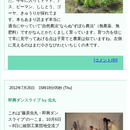
た。今年に入ってトマト、ナ
ス、ピーマン、ししとう、ゴ
ーヤ、きゅうりが採れてま
す。本もあまり読まず本当に
適当にやっていて”自然農法”ならぬ”ずぼら農法”（無農薬、無
肥料）ですがなんとかたくましく育っています。育つ力を信じ
て常に見守ってあげる点は子育てと農業は似ていますね。左側
に見えるのはまだ小さなびわといちじくの木です。
[コメント(0)]
2012年7月26日 15時18分05秒 (Thu)
即興ダンスライブ by 虫丸
これは”藤原虫丸・即興ダン
スライブ”の一こま。10月6日
～8日に綾部工業団地交流プ