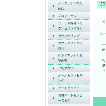
メンタルケアのた
2
めに
プロフィール
20
サービス内容（カ
ウンセリング等）
La
カウンセリング
カウンセリングの
十
流れ
出
っ
クライアントと相
で
談内容
島
ご利用方法
さ
メールカウンセリ
ング
アートセラピー
表現アートセラピ
ー Q＆A