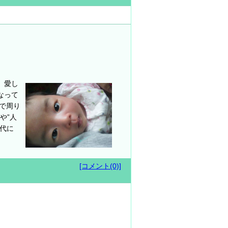
。愛し
なって
で周り
や”人
時代に
[コメント(0)]