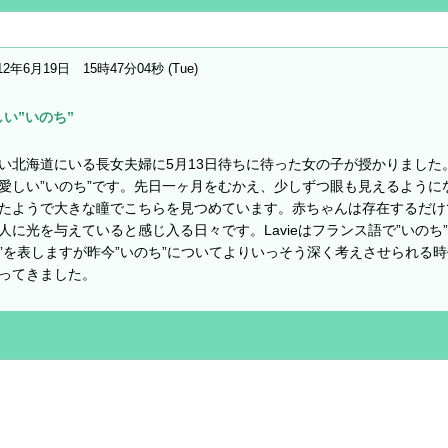
12年6月19日 15時47分04秒 (Tue)
しい”いのち”
い北海道にいる長女夫婦に5月13日待ちに待った女の子が授かりました
愛しい”いのち”です。先日一ヶ月をむかえ、少しずつ眼も見えるように
たようで大きな瞳でこちらを見つめています。赤ちゃんは存在するだけ
人に光を与えていると感じ入る日々です。Lavieはフランス語で”いのち”
”を表しますが昨今”いのち”についてよりいっそう深く考えさせられる
ってきました。