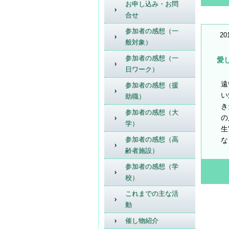
お申し込み・お問
合せ
参加者の感想（一
20
般対象）
参加者の感想（一
愛
日ワーク）
遠
参加者の感想（援
い
助職）
き
参加者の感想（大
の
学）
生
参加者の感想（高
な
齢者施設）
参加者の感想（学
校）
これまでの主な活
動
催し物紹介